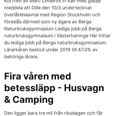
Kortfilm av Marc Linderos Vi kan med glädje
meddela att Dille den 10/3 undertecknat
överlåtelseavtal med Region Stockholm och
föreslås därmed som ny ägare av Berga
Naturbruksgymnasium Lediga jobb på Berga
naturbruksgymnasium i Västerhaninge Här hittar
du lediga jobb på Berga naturbruksgymnasium.
Lärarkåren bestod under 2019 till 47.0% av
behöriga lärare.
Fira våren med
betessläpp - Husvagn
& Camping
Den ligger bara tre mil från riksdagen och får