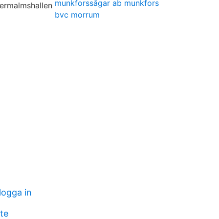
munkforssågar ab munkfors
bvc morrum
logga in
te