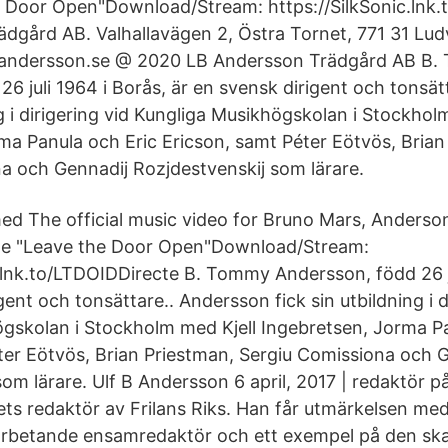
e Door Open"Download/Stream: https://SilkSonic.lnk
dgård AB. Valhallavägen 2, Östra Tornet, 771 31 Ludv
andersson.se @ 2020 LB Andersson Trädgård AB B
26 juli 1964 i Borås, är en svensk dirigent och tonsä
ng i dirigering vid Kungliga Musikhögskolan i Stockhol
ma Panula och Eric Ericson, samt Péter Eötvös, Brian
a och Gennadij Rozjdestvenskij som lärare.
 The official music video for Bruno Mars, Anderson 
gle "Leave the Door Open"Download/Stream:
c.lnk.to/LTDOIDDirecte B. Tommy Andersson, född 26 ju
gent och tonsättare.. Andersson fick sin utbildning i d
gskolan i Stockholm med Kjell Ingebretsen, Jorma Pa
ter Eötvös, Brian Priestman, Sergiu Comissiona och 
som lärare. Ulf B Andersson 6 april, 2017 | redaktör 
Årets redaktör av Frilans Riks. Han får utmärkelsen me
arbetande ensamredaktör och ett exempel på den ska