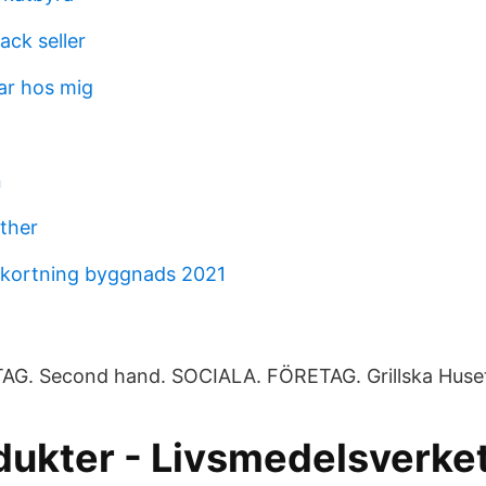
ack seller
ar hos mig
m
n
ather
rkortning byggnads 2021
G. Second hand. SOCIALA. FÖRETAG. Grillska Huse
dukter - Livsmedelsverke