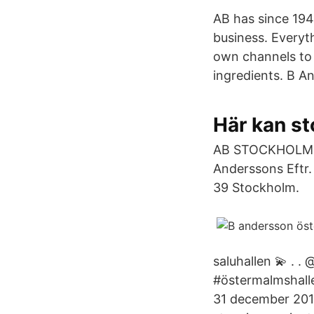
AB has since 19
business. Everyt
own channels to 
ingredients. B An
Här kan s
AB STOCKHOLM, a
Anderssons Eft
39 Stockholm.
saluhallen 💫 . 
#östermalmshalle
31 december 201