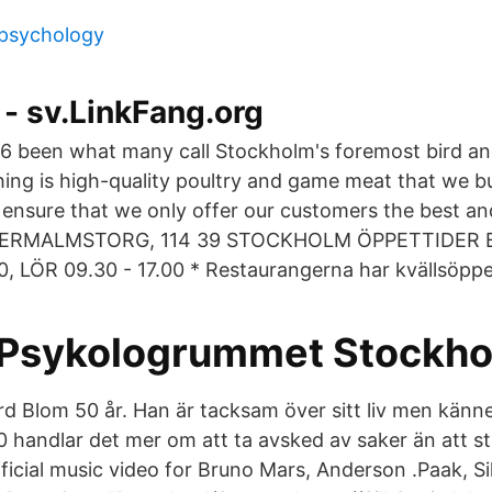
psychology
 - sv.LinkFang.org
46 been what many call Stockholm's foremost bird a
hing is high-quality poultry and game meat that we b
ensure that we only offer our customers the best a
ÖSTERMALMSTORG, 114 39 STOCKHOLM ÖPPETTIDER 
0, LÖR 09.30 - 17.00 * Restaurangerna har kvällsöppe
Psykologrummet Stockh
rd Blom 50 år. Han är tacksam över sitt liv men känne
0 handlar det mer om att ta avsked av saker än att st
ficial music video for Bruno Mars, Anderson .Paak, Si