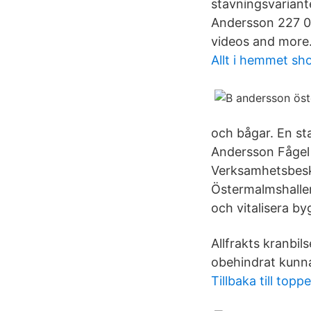
stavningsvariant
Andersson 227 03
videos and more
Allt i hemmet sh
och bågar. En sta
Andersson Fågel 
Verksamhetsbeskr
Östermalmshallen
och vitalisera b
Allfrakts kranbil
obehindrat kunna
Tillbaka till topp