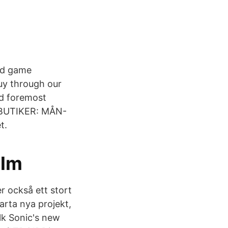
nd game
uy through our
nd foremost
BUTIKER: MÅN-
t.
olm
r också ett stort
arta nya projekt,
lk Sonic's new