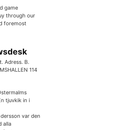
nd game
uy through our
nd foremost
ewsdesk
. Adress. B.
ALMSHALLEN 114
 Östermalms
 tjuvkik in i
ndersson var den
 alla