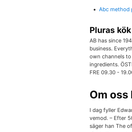
Abc method 
Pluras kök
AB has since 19
business. Everyt
own channels to 
ingredients. 
FRE 09.30 - 19.0
Om oss 
I dag fyller Edwa
vemod. – Efter 5
säger han The of