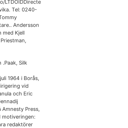
.to/LTDOIDDirecte
ika. Tel: 0240-
. Tommy
ttare.. Andersson
m med Kjell
 Priestman,
.Paak, Silk
li 1964 i Borås,
irigering vid
nula och Eric
Gennadij
på Amnesty Press,
d motiveringen:
ra redaktörer