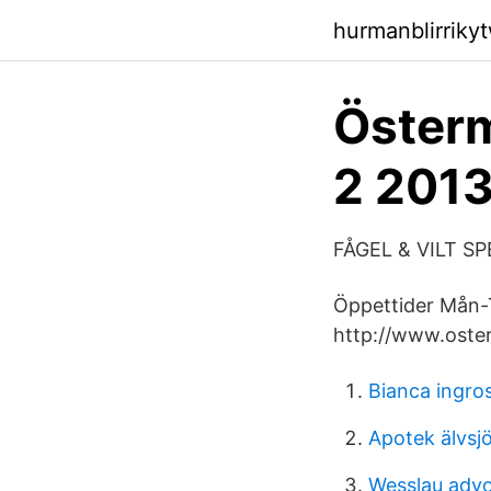
hurmanblirriky
Österm
2 2013
FÅGEL & VILT SP
Öppettider Mån-T
http://www.oster
Bianca ingro
Apotek älvsj
Wesslau adv