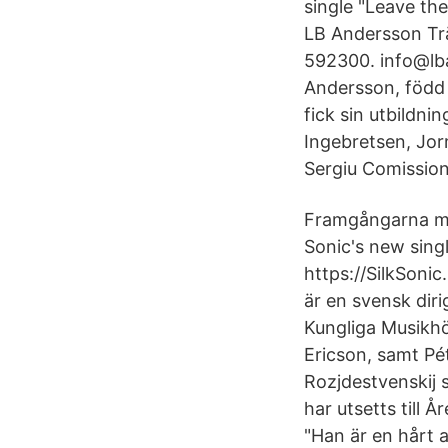
single "Leave th
LB Andersson Trä
592300. info@lb
Andersson, född 
fick sin utbildni
Ingebretsen, Jor
Sergiu Comission
Framgångarna med
Sonic's new sin
https://SilkSoni
är en svensk diri
Kungliga Musikhö
Ericson, samt Pé
Rozjdestvenskij 
har utsetts till 
"Han är en hårt 