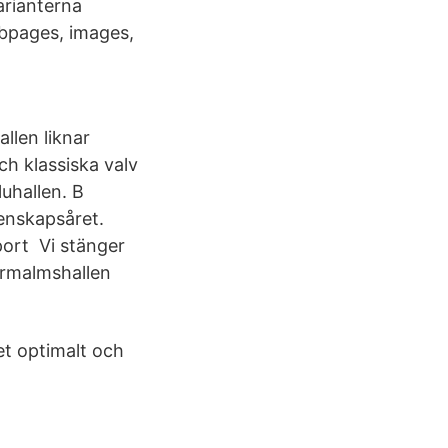
arianterna
ebpages, images,
llen liknar
ch klassiska valv
luhallen. B
enskapsåret.
port Vi stänger
ermalmshallen
et optimalt och