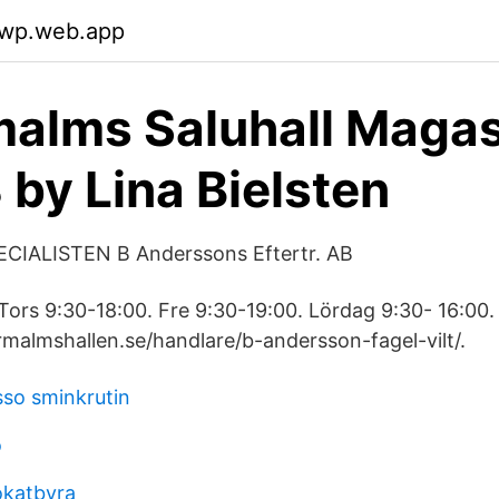
twp.web.app
alms Saluhall Magas
 by Lina Bielsten
ECIALISTEN B Anderssons Eftertr. AB
ors 9:30-18:00. Fre 9:30-19:00. Lördag 9:30- 16:00.
malmshallen.se/handlare/b-andersson-fagel-vilt/.
sso sminkrutin
ö
okatbyra