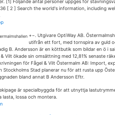
er. [1] Följande antal personer uppges för stavningsv
6 [ 2 ] Search the world's information, including w
.
op
+−. Utgivare OptiWay AB. Östermalmsha
utifrån ett fort, med tornspira av guld o
dig B. Andersson är en köttbutik som bildar en ö i sa
& Vilt ökade sin omsättning med 12,81% senaste räk
ivningen för Fågel & Vilt Östermalm AB: Import, ex
 Stockholms Stad planerar nu för att rusta upp Öst
yggnaden bland annat B Andersson Eftr.
sekipage är specialbyggda för att utnyttja lastutrymm
 lasta, lossa och montera.
en