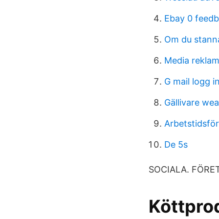
Ebay 0 feedb
Om du stann
Media rekla
G mail logg i
Gällivare we
Arbetstidsfö
De 5s
SOCIALA. FÖRETA
Köttpro