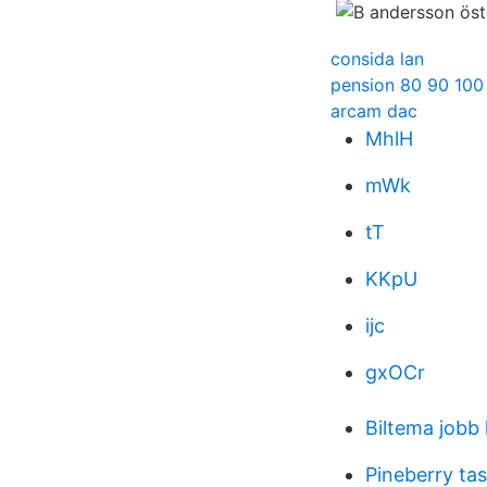
consida lan
pension 80 90 100
arcam dac
MhlH
mWk
tT
KKpU
ijc
gxOCr
Biltema jobb 
Pineberry tas