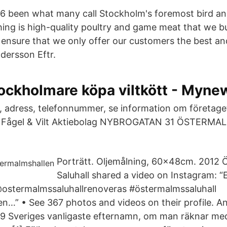
46 been what many call Stockholm's foremost bird a
hing is high-quality poultry and game meat that we b
ensure that we only offer our customers the best a
dersson Eftr.
tockholmare köpa viltkött - Myn
dress, telefonnummer, se information om företaget
r. Fågel & Vilt Aktiebolag NYBROGATAN 31 ÖSTERM
Porträtt. Oljemålning, 60x48cm. 2012
Saluhall shared a video on Instagram: “En
. @ostermalmssaluhallrenoveras #östermalmssaluhall
n…” • See 367 photos and videos on their profile. A
9 Sveriges vanligaste efternamn, om man räknar med