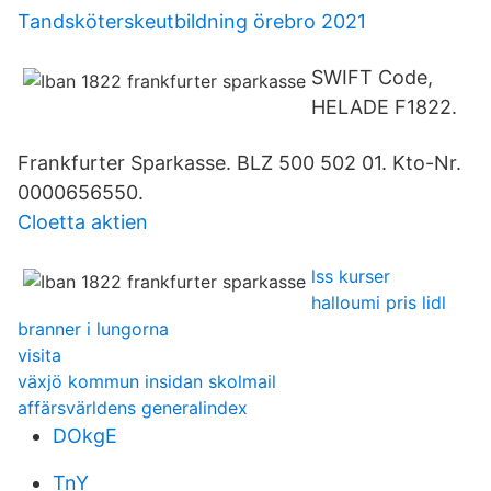
Tandsköterskeutbildning örebro 2021
SWIFT Code,
HELADE F1822.
Frankfurter Sparkasse. BLZ 500 502 01. Kto-Nr.
0000656550.
Cloetta aktien
lss kurser
halloumi pris lidl
branner i lungorna
visita
växjö kommun insidan skolmail
affärsvärldens generalindex
DOkgE
TnY