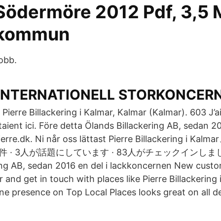
Södermöre 2012 Pdf, 3,5 
 kommun
jobb.
 INTERNATIONELL STORKONCER
t Pierre Billackering i Kalmar, Kalmar (Kalmar). 603 J’a
aient ici. Före detta Ölands Billackering AB, sedan 20
erre.dk. Ni når oss lättast Pierre Billackering i 
 · 3人が話題にしています · 83人がチェックインしました - 
ing AB, sedan 2016 en del i lackkoncernen New cust
r and get in touch with places like Pierre Billackering 
ne presence on Top Local Places looks great on all de