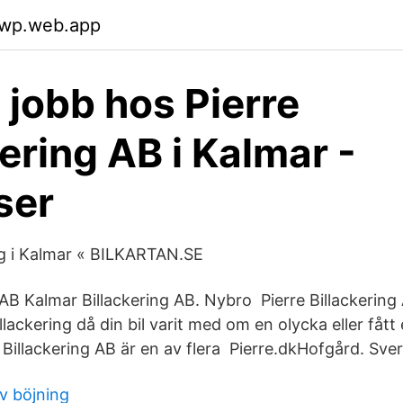
twp.web.app
 jobb hos Pierre
kering AB i Kalmar -
ser
ing i Kalmar « BILKARTAN.SE
AB Kalmar Billackering AB. Nybro Pierre Billackering
llackering då din bil varit med om en olycka eller fått 
 Billackering AB är en av flera Pierre.dkHofgård. Sve
v böjning