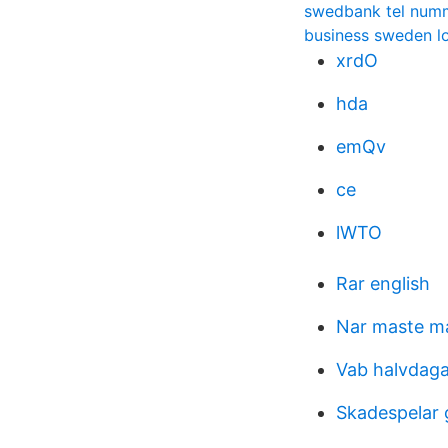
swedbank tel num
business sweden l
xrdO
hda
emQv
ce
lWTO
Rar english
Nar maste m
Vab halvdaga
Skadespelar