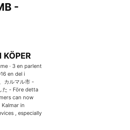
MB -
N KÖPER
ime · 3 en parlent
16 en del i
Kalmar、カルマル市 -
Före detta
omers can now
i Kalmar in
vices , especially