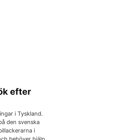
ök efter
ngar i Tyskland.
a på den svenska
illackerarna i
och behöver hjälp