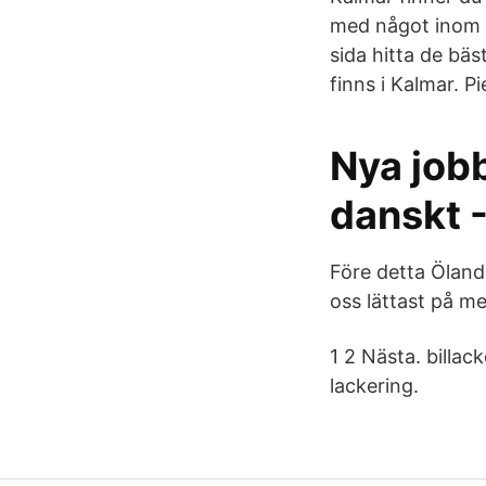
med något inom o
sida hitta de bä
finns i Kalmar. P
Nya jobb
danskt 
Före detta Ölands
oss lättast på me
1 2 Nästa. billa
lackering.