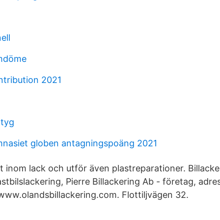
ell
omdöme
tribution 2021
rtyg
nasiet globen antagningspoäng 2021
lt inom lack och utför även plastreparationer. Billacke
stbilslackering, Pierre Billackering Ab - företag, adre
ww.​olandsbillackering.com. Flottiljvägen 32.