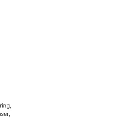
ring,
sser,