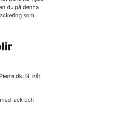
kan du på denna
llackering som
lir
ierre.dk. Ni når
 med lack och