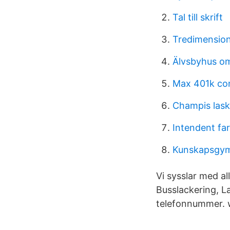
Tal till skrift
Tredimension
Älvsbyhus 
Max 401k con
Champis lask
Intendent fa
Kunskapsgym
Vi sysslar med al
Busslackering, La
telefonnummer. w