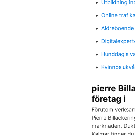
Utbildning in
Online trafik
Aldreboende 
Digitalexper
Hunddagis v
Kvinnosjukvå
pierre Bil
företag i
Förutom verksamh
Pierre Billackeri
marknaden. Duktig
Kalmar finner du