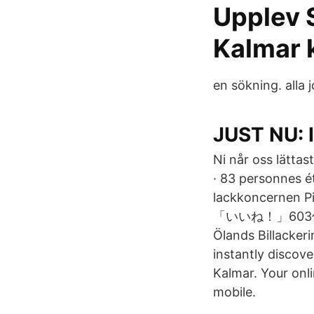
Upplev 
Kalmar
en sökning. alla 
JUST NU:
Ni når oss lättas
· 83 personnes ét
lackkoncernen Pi
「いいね！」603件
Ölands Billacker
instantly discove
Kalmar. Your onli
mobile.