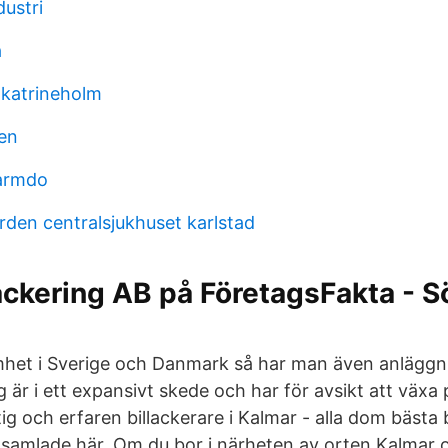
dustri
a
katrineholm
ten
armdo
rden centralsjukhuset karlstad
lackering AB på FöretagsFakta - S
et i Sverige och Danmark så har man även anläggni
ng är i ett expansivt skede och har för avsikt att väx
 och erfaren billackerare i Kalmar - alla dom bästa b
 samlade här. Om du bor i närheten av orten Kalmar 