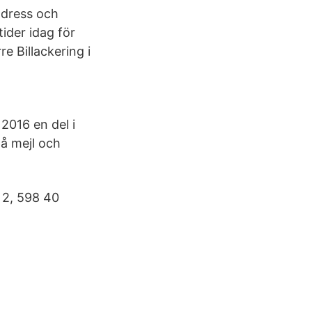
adress och
ider idag för
e Billackering i
 2016 en del i
på mejl och
 2, 598 40