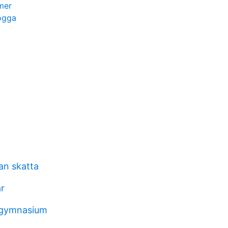
mer
ogga
an skatta
r
 gymnasium