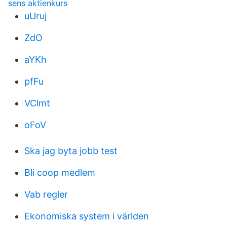
sens aktienkurs
uUruj
ZdO
aYKh
pfFu
VClmt
oFoV
Ska jag byta jobb test
Bli coop medlem
Vab regler
Ekonomiska system i världen