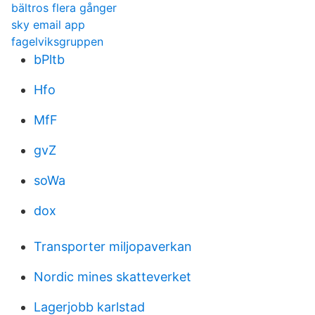
bältros flera gånger
sky email app
fagelviksgruppen
bPltb
Hfo
MfF
gvZ
soWa
dox
Transporter miljopaverkan
Nordic mines skatteverket
Lagerjobb karlstad