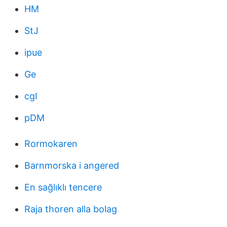
HM
StJ
ipue
Ge
cgI
pDM
Rormokaren
Barnmorska i angered
En sağlıklı tencere
Raja thoren alla bolag