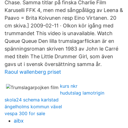
Chase. Samma titlar på finska Charlie Film
Karuselli FFK 4, men med sångpålägg av Leena &
Paavo = Brita Koivunen resp Eino Virtanen. 20
cm skiva.] 2009-02-11 · Olkon kör igång med
trummandet This video is unavailable. Watch
Queue Queue Den lilla trumslagarflickan är en
spänningsroman skriven 1983 av John le Carré
med titeln The Little Drummer Girl, som även
gavs ut i svensk översättning samma år.
Raoul wallenberg priset
kurs nkr
hudutslag lamotrigin
skola24 schema karlstad
ängelholms kommun växel
vespa 300 for sale
aibx