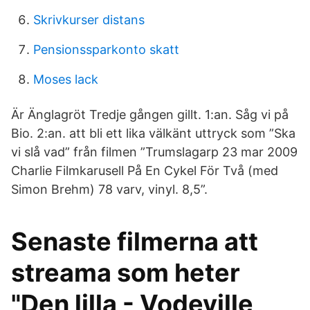
Skrivkurser distans
Pensionssparkonto skatt
Moses lack
Är Änglagröt Tredje gången gillt. 1:an. Såg vi på
Bio. 2:an. att bli ett lika välkänt uttryck som ”Ska
vi slå vad” från filmen ”Trumslagarp 23 mar 2009
Charlie Filmkarusell På En Cykel För Två (med
Simon Brehm) 78 varv, vinyl. 8,5”.
Senaste filmerna att
streama som heter
"Den lilla - Vodeville