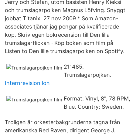
Jerry och Stefan, utom basisten Henry Kieksi
och trumslagarpojken Magnus Löfving. Snyggt
jobbat Titanix 27 nov 2009 * Som Amazon-
associates tjänar jag pengar på kvalificerade
köp. Skriv egen bokrecension till Den lilla
trumslagarflickan · Köp boken som film på
Listen to Den lille trumslagarpojken on Spotify.
211485.
Trumslagarpojken.
Internrevision lon
Format: Vinyl, 8", 78 RPM,
Blue. Country: Sweden.
Troligen är orkesterbakgrunderna tagna från
amerikanska Red Raven, dirigent George J.