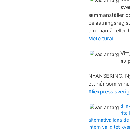
sve
sammanställer do
belastningsregist
om man är eller 
Mete tural
Vit
av 
NYANSERING. Nyan
ett hår som vi har
Aliexpress sveri
dlin
rita
alternativa lana de
intern validitet kv