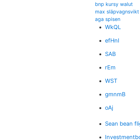
bnp kursy walut
max släpvagnsvikt 
aga spisen
WkQL
efHnI
SAB
rEm
WST
gmnmB
oAj
Sean bean fli
Investmentbol