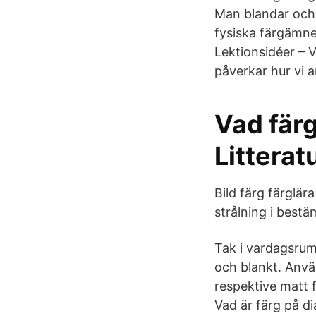
Man blandar och b
fysiska färgämne
Lektionsidéer – V
påverkar hur vi 
Vad färg
Littera
Bild färg färglär
strålning i best
Tak i vardagsru
och blankt. Anvä
respektive matt 
Vad är färg på d