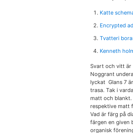
Katte schem
Encrypted a
Tvatteri bora
Kenneth hol
Svart och vitt är
Noggrant underarb
lyckat Glans 7 är
trasa. Tak i va
matt och blankt.
respektive matt 
Vad är färg på d
färgen en given 
organisk förenin