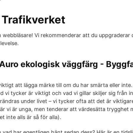
 Trafikverket
din webbläsare! Vi rekommenderar att du uppgraderar
levelse.
uro ekologisk väggfärg - Byggfa
viktigt att lägga märke till om du har smärta eller int
 vi tycker är viktigt och vad vi gillar skiljer sig från ind
ändras under livet – vi tycker ofta att det är viktiga
är vi är unga, men tenderar att värdesätta trygghet me
 inte alls är så för alla).
 vad har egentligen hänt sedan dess? Här är en tidsli