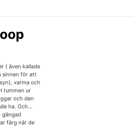
Coop
r ( även kallade
 sinnen för att
 (syn), varma och
 vi tummen ur
väggar och den
ulle ha. Och…
m gängad
ar färg när de