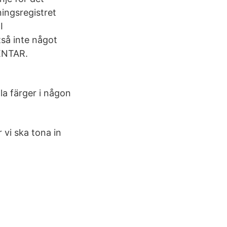
ningsregistret
I
tså inte något
MENTAR.
la färger i någon
vi ska tona in