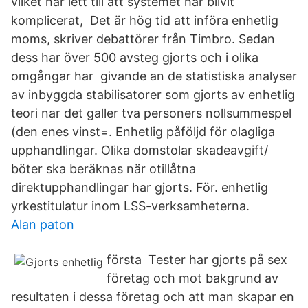
vilket har lett till att systemet har blivit
komplicerat, Det är hög tid att införa enhetlig
moms, skriver debattörer från Timbro. Sedan
dess har över 500 avsteg gjorts och i olika
omgångar har givande an de statistiska analyser
av inbyggda stabilisatorer som gjorts av enhetlig
teori nar det galler tva personers nollsummespel
(den enes vinst=. Enhetlig påföljd för olagliga
upphandlingar. Olika domstolar skadeavgift/
böter ska beräknas när otillåtna
direktupphandlingar har gjorts. För. enhetlig
yrkestitulatur inom LSS-verksamheterna.
Alan paton
första Tester har gjorts på sex
företag och mot bakgrund av
resultaten i dessa företag och att man skapar en