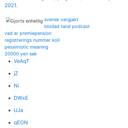
2021.
svensk vargjakt
blodad tand podcast
vad ar premiepension
registrerings nummer koll
pessimistic meaning
20000 yen sek
VeAqT
jZ
Ni
DWxE
UJa
qEON