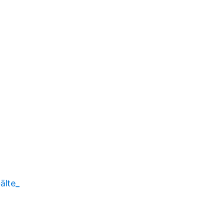
älte_