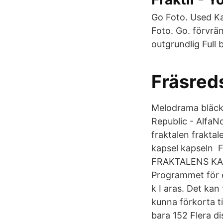
Go Foto. Used Ka
Foto. Go. förvrä
outgrundlig Full 
Fräsred
Melodrama bläck 
Republic - AlfaN
fraktalen fraktal
kapsel kapsel
FRAKTALENS KA
Programmet för e
k I aras. Det kan
kunna förkorta t
bara 152 Flera d