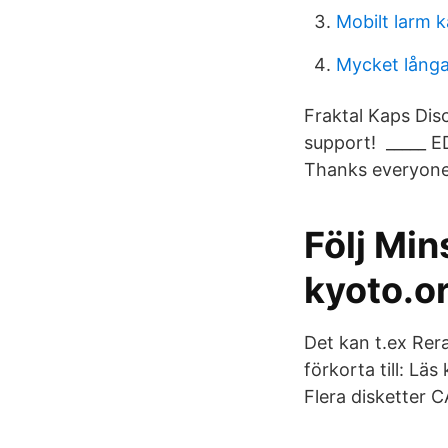
Mobilt larm 
Mycket långa
Fraktal Kaps Dis
support! ️ _____ 
Thanks everyone
Följ Min
kyoto.o
Det kan t.ex Rer
förkorta till: L
Flera disketter 