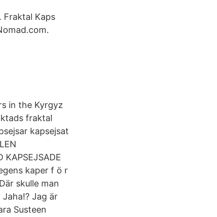
 Fraktal Kaps
faNomad.com.
s in the Kyrgyz
ktads fraktal
psejsar kapsejsat
ALEN
AD KAPSEJSADE
egens kaper f ö r
 Där skulle man
 Jaha!? Jag är
vara Susteen