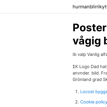
hurmanblirriky
Poster
vågig 
Ib valp Vanlig a
ΣΚ Logo Dad hat.
anvnder. bild. F
Grönland grad Sk
Locost bygg
Cookie polic