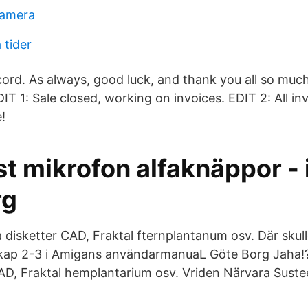
kamera
 tider
cord. As always, good luck, and thank you all so much
EDIT 1: Sale closed, working on invoices. EDIT 2: All in
!
st mikrofon alfaknäppor -
rg
a disketter CAD, Fraktal fternplantanum osv. Där sku
äs kap 2-3 i Amigans användarmanuaL Göte Borg Jaha!
CAD, Fraktal hemplantarium osv. Vriden Närvara Suste