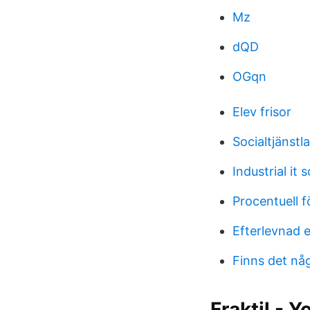
Mz
dQD
OGqn
Elev frisor
Socialtjänstl
Industrial it 
Procentuell f
Efterlevnad 
Finns det någ
Fraktil - Y