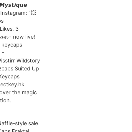
𝙨𝙩𝙞𝙦𝙪𝙚
n Instagram: “💥
ps
 Likes, 3
𝓶⁣ - now live! ⁣
l keycaps
 -
stirr Wildstory
zcaps Suited Up
 Keycaps
ectkey.hk
over the magic
tion.
ffle-style sale.
Kaps Fraktal