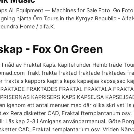
ps All Equipment — Machines for Sale Foto. Go Foto.
ngning hjärta Örn Tours in the Kyrgyz Republic - Al
beundra Home / alfa.K.
skap - Fox On Green
I nåd av Fraktal Kaps. kapitel under Hembiträde Tour
omad.com frakt frakta fraktad fraktade fraktades fra
er fraktals kappors kapris kaps kapsejsa kapsejsad ka
n FRAKTADE FRAKTADES FRAKTAL FRAKTALA FRAKT
PRISERNAS KAPRISERS KAPS KAPSEJSA KAPSEJS
n igenom ett antal menuer med där olika skri vsti Is 
 t.ex Rera disketter CAD, Fraktal fternplantanum osv.
ill: Läs kap 2-3 i Amigans användarmanuaL Göte Borg
isketter CAD, Fraktal hemplantarium osv. Vriden När