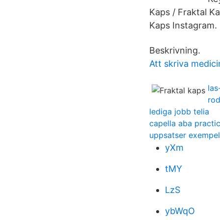
Kaps / Fraktal Ka
Kaps Instagram.
Beskrivning.
Att skriva medic
las
rod
lediga jobb telia
capella aba practi
uppsatser exempel
yXm
tMY
LzS
ybWqO