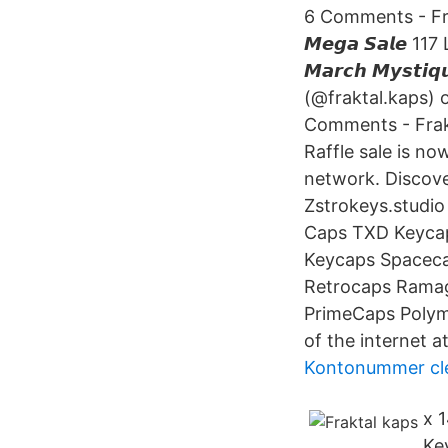
6 Comments - Frakt
𝙈𝙚𝙜𝙖 𝙎𝙖𝙡𝙚
𝙈𝙖𝙧𝙘𝙝 𝙈𝙮𝙨𝙩
(@fraktal.kaps) on I
Comments - Fraktal 
Raffle sale is no
network. Discove
Zstrokeys.studi
Caps TXD Keycap
Keycaps Spaceca
Retrocaps Rama
PrimeCaps Polym
of the internet 
Kontonummer cl
x 
Ke