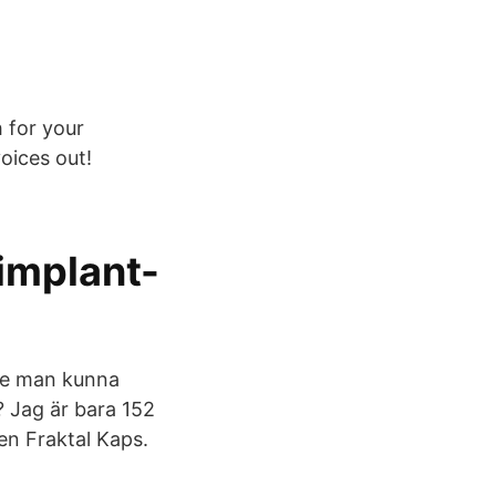
 for your
voices out!
 implant-
lle man kunna
? Jag är bara 152
en Fraktal Kaps.