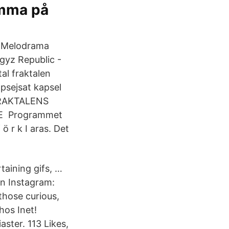
omma på
. Melodrama
rgyz Republic -
al fraktalen
apsejsat kapsel
RAKTALENS
E Programmet
ö r k I aras. Det
taining gifs, …
on Instagram:
those curious,
hos Inet!
ster. 113 Likes,