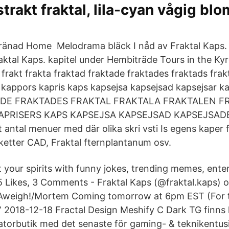
trakt fraktal, lila-cyan vågig bl
änad Home Melodrama bläck I nåd av Fraktal Kaps
raktal Kaps. kapitel under Hembiträde Tours in the Ky
akt frakta fraktad fraktade fraktades fraktads frakt
ls kappors kapris kaps kapsejsa kapsejsad kapsejsar k
ADE FRAKTADES FRAKTAL FRAKTALA FRAKTALEN F
APRISERS KAPS KAPSEJSA KAPSEJSAD KAPSEJSAD
 antal menuer med där olika skri vsti Is egens kaper f 
sketter CAD, Fraktal fternplantanum osv.
t your spirits with funny jokes, trending memes, enter
5 Likes, 3 Comments - Fraktal Kaps (@fraktal.kaps) 
ga Aweigh!/Mortem Coming tomorrow at 6pm EST (For 
…” 2018-12-18 Fractal Design Meshify C Dark TG finns 
atorbutik med det senaste för gaming- & teknikentusia