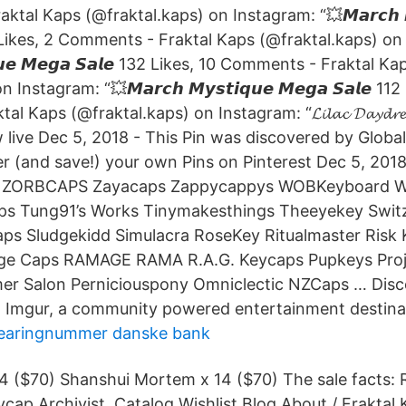
al Kaps (@fraktal.kaps) on Instagram: “💥𝙈𝙖𝙧𝙘𝙝 𝙈𝙮
 117 Likes, 2 Comments - Fraktal Kaps (@fraktal.kaps) o
𝙞𝙦𝙪𝙚 𝙈𝙚𝙜𝙖 𝙎𝙖𝙡𝙚 132 Likes, 10 Comments - Fraktal Ka
nstagram: “💥𝙈𝙖𝙧𝙘𝙝 𝙈𝙮𝙨𝙩𝙞𝙦𝙪𝙚 𝙈𝙚𝙜𝙖 𝙎𝙖𝙡𝙚 112
Kaps (@fraktal.kaps) on Instagram: “𝓛𝓲𝓵𝓪𝓬 𝓓𝓪𝔂𝓭𝓻𝓮𝓪
w live Dec 5, 2018 - This Pin was discovered by Globa
r (and save!) your own Pins on Pinterest Dec 5, 2018
o ZORBCAPS Zayacaps Zappycappys WOBKeyboard Wis
s Tung91’s Works Tinymakesthings Theeyekey Swit
ps Sludgekidd Simulacra RoseKey Ritualmaster Risk
ge Caps RAMAGE RAMA R.A.G. Keycaps Pupkeys Proj
er Salon Perniciouspony Omniclectic NZCaps … Disc
at Imgur, a community powered entertainment destina
earingnummer danske bank
14 ($70) Shanshui Mortem x 14 ($70) The sale facts: Ra
ycap Archivist. Catalog Wishlist Blog About / Fraktal 