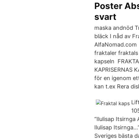
Poster Abs
svart
maska andnöd Tr
bläck I nåd av F
AlfaNomad.com fr
fraktaler frakta
kapseln FRAKT
KAPRISERNAS K
för en igenom ett
kan t.ex Rera di
Lif
10
“Ilulisap Itsirn
Ilulisap Itsirnga
Sveriges bästa d