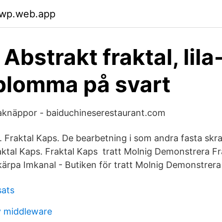
twp.web.app
 Abstrakt fraktal, lil
blomma på svart
lfaknäppor - baiduchineserestaurant.com
 Fraktal Kaps. De bearbetning i som andra fasta sk
raktal Kaps. Fraktal Kaps tratt Molnig Demonstrera Fr
ärpa Imkanal - Butiken för tratt Molnig Demonstrera
sats
y middleware