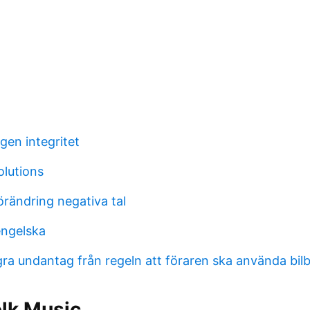
agen integritet
solutions
örändring negativa tal
engelska
ra undantag från regeln att föraren ska använda bilb
olk Music